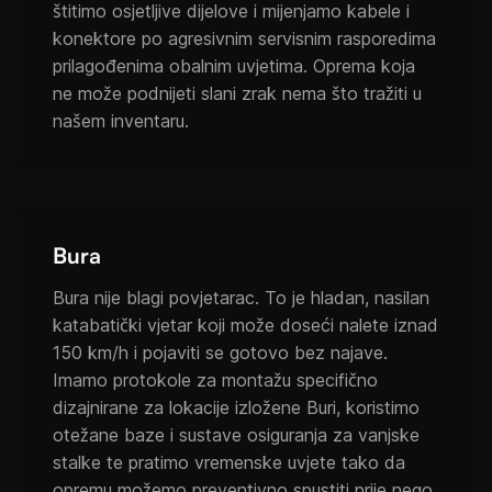
štitimo osjetljive dijelove i mijenjamo kabele i
konektore po agresivnim servisnim rasporedima
prilagođenima obalnim uvjetima. Oprema koja
ne može podnijeti slani zrak nema što tražiti u
našem inventaru.
Bura
Bura nije blagi povjetarac. To je hladan, nasilan
katabatički vjetar koji može doseći nalete iznad
150 km/h i pojaviti se gotovo bez najave.
Imamo protokole za montažu specifično
dizajnirane za lokacije izložene Buri, koristimo
otežane baze i sustave osiguranja za vanjske
stalke te pratimo vremenske uvjete tako da
opremu možemo preventivno spustiti prije nego