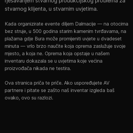
rješavanjem stvarnog produkcijskog problema za
stvarnog klijenta, u stvarnim uvjetima.
Kada organizirate evente diljem Dalmacije — na otocima
bez struje, u 500 godina starim kamenim tvrđavama, na
plažama gdje Bura može promijeniti uvjete u dvadeset
minuta — vrlo brzo naučite koja oprema zaslužuje svoje
mjesto, a koja ne. Oprema koja opstaje u našem
inventaru dokazala se u uvjetima koje većina
proizvođača nikada ne testira.
Ova stranica priča te priče. Ako uspoređujete AV
partnere i pitate se zašto naš inventar izgleda baš
ovako, ovo su razlozi.