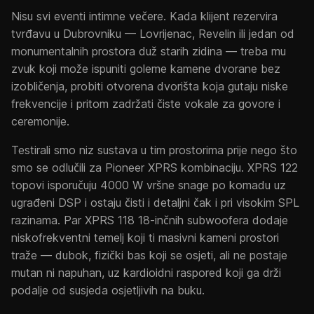
Nisu svi eventi intimne večere. Kada klijent rezervira
tvrđavu u Dubrovniku — Lovrijenac, Revelin ili jedan od
monumentalnih prostora duž starih zidina — treba mu
zvuk koji može ispuniti goleme kamene dvorane bez
izobličenja, probiti otvorena dvorišta koja gutaju niske
frekvencije i pritom zadržati čiste vokale za govore i
ceremonije.
Testirali smo niz sustava u tim prostorima prije nego što
smo se odlučili za Pioneer XPRS kombinaciju. XPRS 122
topovi isporučuju 4000 W vršne snage po komadu uz
ugrađeni DSP i ostaju čisti i detaljni čak i pri visokim SPL
razinama. Par XPRS 118 18-inčnih subwoofera dodaje
niskofrekventni temelj koji ti masivni kameni prostori
traže — dubok, fizički bas koji se osjeti, ali ne postaje
mutan ni napuhan, uz kardioidni raspored koji ga drži
podalje od susjeda osjetljivih na buku.