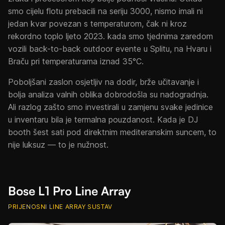
smo cijelu flotu prebacili na seriju 3000, nismo imali ni
jedan kvar povezan s temperaturom, čak ni kroz
rekordno toplo ljeto 2023. kada smo tjednima zaredom
vozili back-to-back outdoor evente u Splitu, na Hvaru i
Braču pri temperaturama iznad 35°C.
Poboljšani zaslon osjetljiv na dodir, brže učitavanje i
bolja analiza valnih oblika dobrodošla su nadogradnja.
Ali razlog zašto smo investirali u zamjenu svake jedinice
u inventaru bila je termalna pouzdanost. Kada je DJ
booth šest sati pod direktnim mediteranskim suncem, to
nije luksuz — to je nužnost.
Bose L1 Pro Line Array
PRIJENOSNI LINE ARRAY SUSTAV