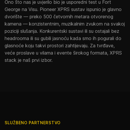
Ono što nas je uvjerilo bio je usporedni test u Fort
George na Visu. Pioneer XPRS sustav ispunio je glavno
dvorište — preko 500 četvornih metara otvorenog
kamena — konzistentnim, muzikalnim zvukom na svakoj
poziciji slušanja. Konkurentski sustavi ili su ostajali bez
headrooma ili su gubili jasnoću kada smo ih pogurali do
glasnoće koju takvi prostori zahtijevaju. Za tvrđave,
veće proslave u vilama i evente širokog formata, XPRS
stack je naš prvi izbor.
SLUŽBENO PARTNERSTVO