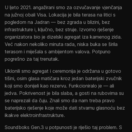
U ljeto 2021. angažirani smo za ozvučavanje vjenčanja
na južnoj obali Visa. Lokacija je bila terasa na litici s
pogledom na Jadran — bez zgrada u blizini, bez
infrastrukture i, ključno, bez struje. Izvorno rješenje
organizatora bio je dizelski agregat iza kamenog zida.
Već nakon nekoliko minuta rada, niska buka se širila
terasom i miješala s ambijentom valova. Potpuno
pogrešno za taj trenutak.
Uklonili smo agregat i ceremonija je održana u gotovo
tišini, osim glasa matičara kroz jedan baterijski zvučnik
koji smo donijeli kao rezervu. Funkcioniralo je — ali
jedva. Pokrivenost je bila slaba, a gosti na rubovima su
se naprezali da čuju. Znali smo da nam treba pravo
baterijsko rješenje koje može dati stvarnu glasnoću bez
ikakve elektroinfrastrukture.
Soundboks Gen.3 u potpunosti je riješio taj problem. S