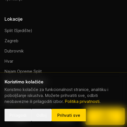
Lokacije
Split (Sjedište)
Zagreb
Dubrovnik
Hvar
Najam Opreme Split
Koristimo kolačiće
Najam Opreme Zagreb
Koristimo kolačiće za funkcionalnost stranice, analitiku i
Najam Opreme Hvar
poboljšanje iskustva. Možete prihvatiti sve, odbiti
neobavezne ili prilagoditi izbor.
Politika privatnosti
.
Najam Opreme Dubrovnik
Prilagodi
Odbij
Prihvati sve
Nazovi
WhatsApp
Ponuda
Resursi