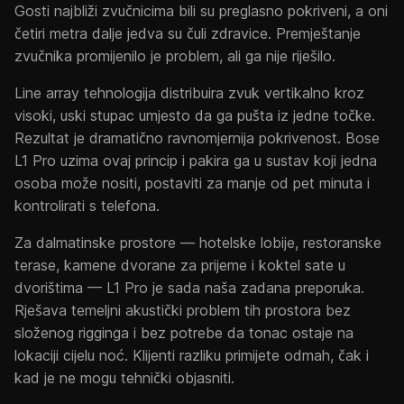
Gosti najbliži zvučnicima bili su preglasno pokriveni, a oni
četiri metra dalje jedva su čuli zdravice. Premještanje
zvučnika promijenilo je problem, ali ga nije riješilo.
Line array tehnologija distribuira zvuk vertikalno kroz
visoki, uski stupac umjesto da ga pušta iz jedne točke.
Rezultat je dramatično ravnomjernija pokrivenost. Bose
L1 Pro uzima ovaj princip i pakira ga u sustav koji jedna
osoba može nositi, postaviti za manje od pet minuta i
kontrolirati s telefona.
Za dalmatinske prostore — hotelske lobije, restoranske
terase, kamene dvorane za prijeme i koktel sate u
dvorištima — L1 Pro je sada naša zadana preporuka.
Rješava temeljni akustički problem tih prostora bez
složenog rigginga i bez potrebe da tonac ostaje na
lokaciji cijelu noć. Klijenti razliku primijete odmah, čak i
kad je ne mogu tehnički objasniti.