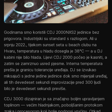
Godinama smo koristili CDJ 2000NXS2 jedinice bez
prigovora. Industrijski su standard s razlogom. Ali u
srpnju 2022., tijekom sunset seta u beach clubu na
Hvaru, temperatura u hladu dosegla je 38°C — a u DJ
kabini nije bilo hlada. Lijevi CDJ 2000 počeo je kasniti, a
zatim se zamrznuo usred pjesme. Interna temperatura
prešla je granicu tolerancije uređaja. DJ se izvukao
miksajući s jedne jedine jedinice dok smo mijenjali uređaj,
ali tih devedeset sekundi improvizacije pred 300 ljudi
bilo je devedeset sekundi previše.
CDJ 3000 dizajniran je sa značajno boljim upravljanjem
toplinom — većim hladnjakom, poboljšanim protokom
zraka i procesorom koji bolje podnosi vrućinu. Otkad