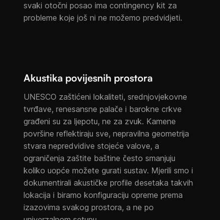
svaki otočni posao ima contingency kit za
probleme koje još ni ne možemo predvidjeti.
Akustika povijesnih prostora
UNESCO zaštićeni lokaliteti, srednjovjekovne
tvrđave, renesansne palače i barokne crkve
građeni su za ljepotu, ne za zvuk. Kamene
površine reflektiraju sve, nepravilna geometrija
stvara nepredvidive stojeće valove, a
ograničenja zaštite baštine često smanjuju
koliko uopće možete gurati sustav. Mjerili smo i
dokumentirali akustičke profile desetaka takvih
lokacija i biramo konfiguraciju opreme prema
izazovima svakog prostora, a ne po
univerzalnom setupu.