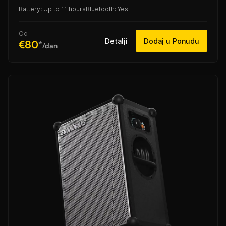
Battery: Up to 11 hours
Bluetooth: Yes
Od
Detalji
Dodaj u Ponudu
€80
*
/dan