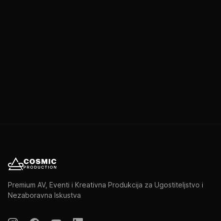
0 stavki u ponudi
Premium AV, Eventi i Kreativna Produkcija za Ugostiteljstvo i
Nezaboravna Iskustva