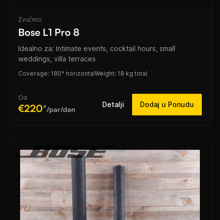
Zvučnici
Bose L1 Pro 8
Idealno za: Intimate events, cocktail hours, small
weddings, villa terraces
Coverage: 180° horizontal
Weight: 18 kg total
Od
Detalji
Dodaj u Ponudu
€220
*
/par/dan