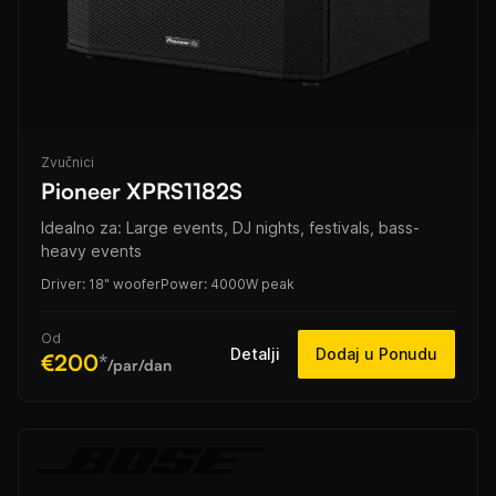
Zvučnici
Pioneer XPRS1182S
Idealno za: Large events, DJ nights, festivals, bass-
heavy events
Driver: 18" woofer
Power: 4000W peak
Od
Detalji
Dodaj u Ponudu
€200
*
/par/dan