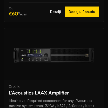
Od
Detalji
Dodaj u Ponudu
€60
*
/dan
Zvučnici
L'Acoustics LA4X Amplifier
Idealno za: Required component for any L'Acoustics
passive system rental (SYVA / KS21 / A-Series / Kara)