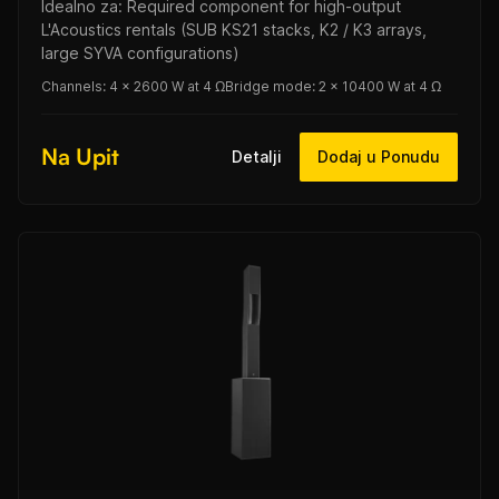
Idealno za: Required component for high-output
L'Acoustics rentals (SUB KS21 stacks, K2 / K3 arrays,
large SYVA configurations)
Channels: 4 × 2600 W at 4 Ω
Bridge mode: 2 × 10400 W at 4 Ω
Na Upit
Detalji
Dodaj u Ponudu