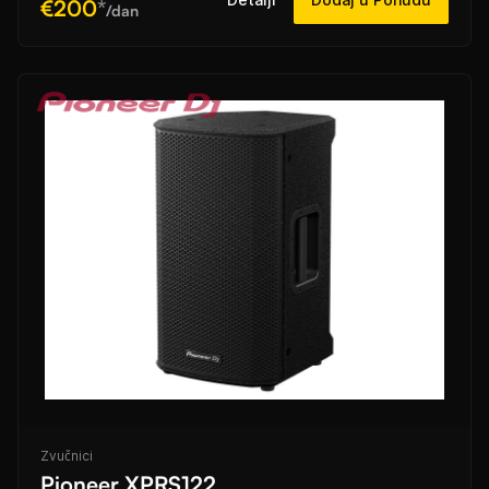
€200
*
/dan
Zvučnici
Pioneer XPRS122