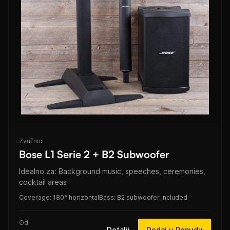
Zvučnici
Bose L1 Serie 2 + B2 Subwoofer
Idealno za: Background music, speeches, ceremonies,
cocktail areas
Coverage: 180° horizontal
Bass: B2 subwoofer included
Od
Detalji
Dodaj u Ponudu