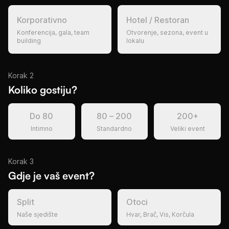
Korporativno
Hotel / Restoran
Konferencija, gala, team
Otvorenje, sezona, event u
building
lokalu
Korak 2
Koliko gostiju?
Do 80
80 – 200
200+
Intimno
Standardno
Veliki event
Korak 3
Gdje je vaš event?
Split
Otoci
Naše sjedište
Hvar, Brač, Vis, Korčula