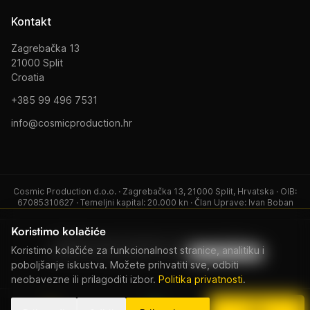
Kontakt
Zagrebačka 13
21000 Split
Croatia
+385 99 496 7531
info@cosmicproduction.hr
Cosmic Production d.o.o. · Zagrebačka 13, 21000 Split, Hrvatska · OIB:
67085310627 · Temeljni kapital: 20.000 kn · Član Uprave: Ivan Boban
Koristimo kolačiće
© 2026 Cosmic Production. Sva prava pridržana.
Koristimo kolačiće za funkcionalnost stranice, analitiku i
Politika Privatnosti
Uvjeti Korištenja
Postavke kolačića
poboljšanje iskustva. Možete prihvatiti sve, odbiti
neobavezne ili prilagoditi izbor.
Politika privatnosti
.