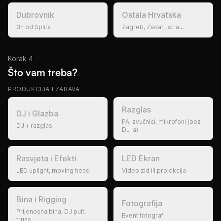
Dubrovnik
Ostala Hrvatska
3h od Splita
Zagreb, Zadar, Istra...
Korak 4
Što vam treba?
PRODUKCIJA I ZABAVA
Razglas
DJ i Glazba
PA, zvučnici, mikrofoni (bez
DJ + razglas
DJ-a)
Rasvjeta i Efekti
LED Ekran
LED uplight, moving head
Video zid ili projekcija
Bina i Rigging
Fotografija
Prijenosna bina, DJ pult,
Event fotograf
truss