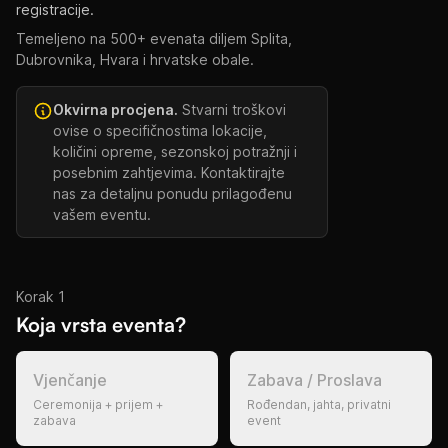
registracije.
Temeljeno na 500+ evenata diljem Splita,
Dubrovnika, Hvara i hrvatske obale.
Okvirna procjena.
Stvarni troškovi
ovise o specifičnostima lokacije,
količini opreme, sezonskoj potražnji i
posebnim zahtjevima. Kontaktirajte
nas za detaljnu ponudu prilagođenu
vašem eventu.
Korak 1
Koja vrsta eventa?
Vjenčanje
Zabava / Proslava
Ceremonija + prijem +
Rođendan, jahta, privatni
zabava
event