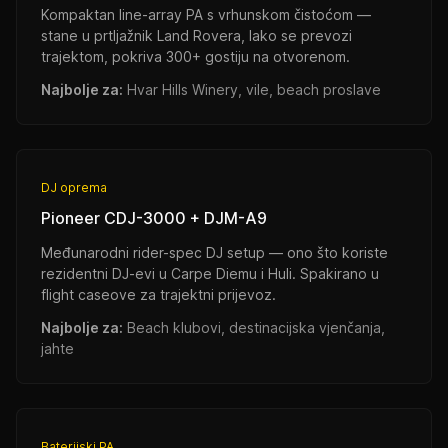
Kompaktan line-array PA s vrhunskom čistoćom —
stane u prtljažnik Land Rovera, lako se prevozi
trajektom, pokriva 300+ gostiju na otvorenom.
Najbolje za:
Hvar Hills Winery, vile, beach proslave
DJ oprema
Pioneer CDJ-3000 + DJM-A9
Međunarodni rider-spec DJ setup — ono što koriste
rezidentni DJ-evi u Carpe Diemu i Huli. Spakirano u
flight caseove za trajektni prijevoz.
Najbolje za:
Beach klubovi, destinacijska vjenčanja,
jahte
Baterijski PA