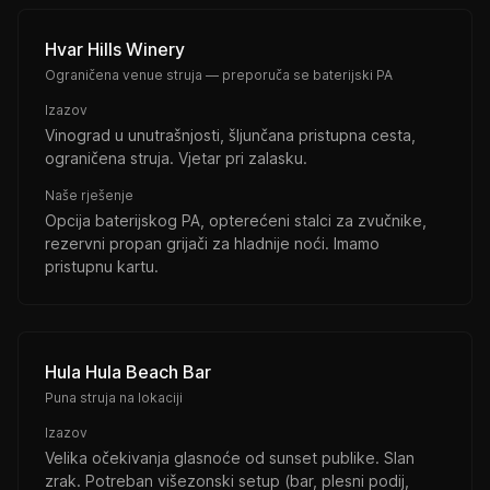
Hvar Hills Winery
Ograničena venue struja — preporuča se baterijski PA
Izazov
Vinograd u unutrašnjosti, šljunčana pristupna cesta,
ograničena struja. Vjetar pri zalasku.
Naše rješenje
Opcija baterijskog PA, opterećeni stalci za zvučnike,
rezervni propan grijači za hladnije noći. Imamo
pristupnu kartu.
Hula Hula Beach Bar
Puna struja na lokaciji
Izazov
Velika očekivanja glasnoće od sunset publike. Slan
zrak. Potreban višezonski setup (bar, plesni podij,