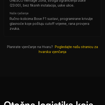
UNESCO heritage zona, stroga ograničenja buke
(23:00), bez fiksnih instalacija, uske ulice.
Naše rješenje
Ručno-kolicima Bose F1 sustavi, programirane krivulje
glasnoće koje poštuju cutoff vrijeme, rana provjera
zvuka.
Planirate vjenčanje na Hvaru?
Pogledajte našu stranicu za
hvarska vjenčanja
Otočna logistika koja