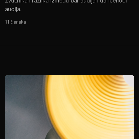
zvučnika i razlika između bar audija i dancefloor
audija.
11 članaka