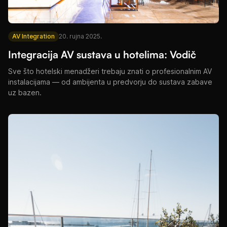
AV Integration
20. rujna 2025.
Integracija AV sustava u hotelima: Vodič
Sve što hotelski menadžeri trebaju znati o profesionalnim AV
instalacijama — od ambijenta u predvorju do sustava zabave
uz bazen.