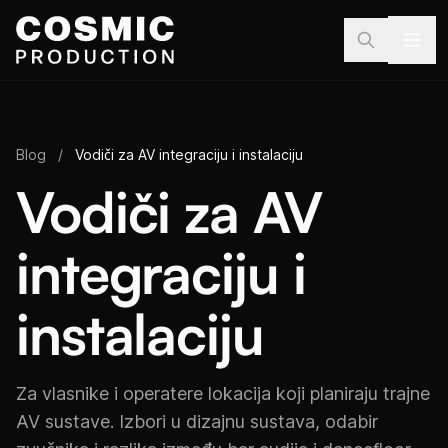
Preskoči na sadržaj
Blog
/
Vodiči za AV integraciju i instalaciju
Vodiči za AV
integraciju i
instalaciju
Za vlasnike i operatere lokacija koji planiraju trajne
AV sustave. Izbori u dizajnu sustava, odabir