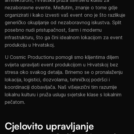
arhitekturom, Hrvatska pruža savršenu kulisu za
nezaboravne evente. Međutim, znanje o tome gdje
organizirati i kako izvesti vaš event ono je što razlikuje
generičko okupljanje od nezaboravnog iskustva. Split
posebno nudi pristupačnost, šarm i modernu
infrastrukturu, što ga čini idealnom lokacijom za event
produkciju u Hrvatskoj.
U Cosmic Productionu pomogli smo klijentima diljem
svijeta upravljati event produkcijom u Hrvatskoj bez
stresa oko svakog detalja. Brinemo se o pronalaženju
lokacija, logistici, dozvolama, tehničkoj podršci i
koordinaciji dobavljača. Naš višejezični tim razumije
lokalnu kulturu i pruža uslugu svjetske klase s lokalnim
pečatom.
Cjelovito upravljanje