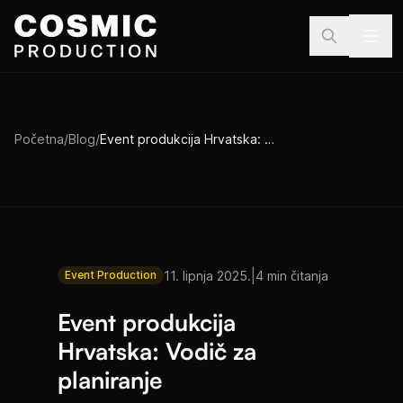
Preskoči na sadržaj
Početna
/
Blog
/
Event produkcija Hrvatska: Vodič za planiranje
|
11. lipnja 2025.
4 min čitanja
Event Production
Event produkcija
Hrvatska: Vodič za
planiranje