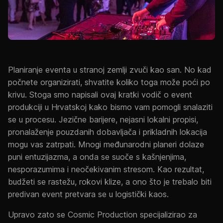
Planiranje eventa u stranoj zemlji zvuči kao san. No kad
počnete organizirati, shvatite koliko toga može poći po
krivu. Stoga smo napisali ovaj kratki vodič o event
produkciji u Hrvatskoj kako bismo vam pomogli snalaziti
se u procesu. Jezične barijere, nejasni lokalni propisi,
pronalaženje pouzdanih dobavljača i prikladnih lokacija
mogu vas zatrpati. Mnogi međunarodni planeri dolaze
puni entuzijazma, a onda se suoče s kašnjenjima,
nesporazumima i neočekivanim stresom. Kao rezultat,
budžeti se rastežu, rokovi klize, a ono što je trebalo biti
predivan event pretvara se u logistički kaos.
Upravo zato se Cosmic Production specijalizirao za