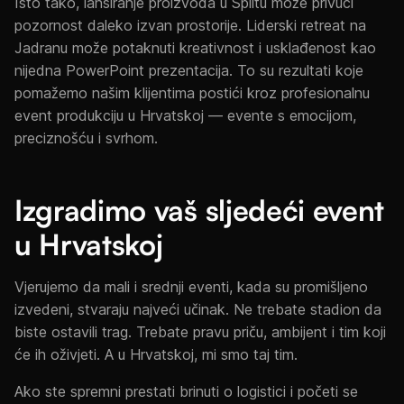
Isto tako, lansiranje proizvoda u Splitu može privući
pozornost daleko izvan prostorije. Liderski retreat na
Jadranu može potaknuti kreativnost i usklađenost kao
nijedna PowerPoint prezentacija. To su rezultati koje
pomažemo našim klijentima postići kroz profesionalnu
event produkciju u Hrvatskoj — evente s emocijom,
preciznošću i svrhom.
Izgradimo vaš sljedeći event
u Hrvatskoj
Vjerujemo da mali i srednji eventi, kada su promišljeno
izvedeni, stvaraju najveći učinak. Ne trebate stadion da
biste ostavili trag. Trebate pravu priču, ambijent i tim koji
će ih oživjeti. A u Hrvatskoj, mi smo taj tim.
Ako ste spremni prestati brinuti o logistici i početi se