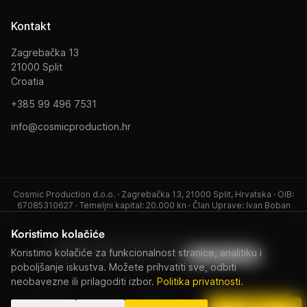
Kontakt
Zagrebačka 13
21000 Split
Croatia
+385 99 496 7531
info@cosmicproduction.hr
Cosmic Production d.o.o. · Zagrebačka 13, 21000 Split, Hrvatska · OIB:
67085310627 · Temeljni kapital: 20.000 kn · Član Uprave: Ivan Boban
Koristimo kolačiće
© 2026 Cosmic Production. Sva prava pridržana.
Koristimo kolačiće za funkcionalnost stranice, analitiku i
Politika Privatnosti
Uvjeti Korištenja
Postavke kolačića
poboljšanje iskustva. Možete prihvatiti sve, odbiti
neobavezne ili prilagoditi izbor.
Politika privatnosti
.