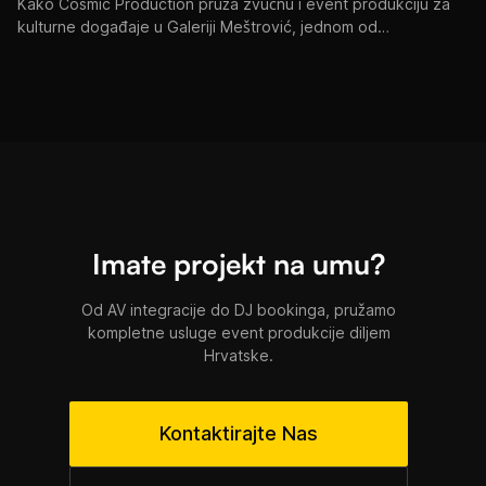
Kako Cosmic Production pruža zvučnu i event produkciju za
kulturne događaje u Galeriji Meštrović, jednom od
najprestižnijih muzejskih prostora u Splitu.
Imate projekt na umu?
Od AV integracije do DJ bookinga, pružamo
kompletne usluge event produkcije diljem
Hrvatske.
Kontaktirajte Nas