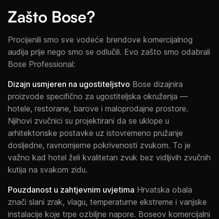
Zašto Bose?
Procijenili smo sve vodeće brendove komercijalnog
audija prije nego smo se odlučili. Evo zašto smo odabrali
Bose Professional:
Dizajn usmjeren na ugostiteljstvo
Bose dizajnira
proizvode specifično za ugostiteljska okruženja —
hotele, restorane, barove i maloprodajne prostore.
Njihovi zvučnici su projektirani da se uklope u
arhitektonske postavke uz istovremeno pružanje
dosljedne, ravnomjerne pokrivenosti zvukom. To je
važno kad hotel želi kvalitetan zvuk bez vidljivih zvučnih
kutija na svakom zidu.
Pouzdanost u zahtjevnim uvjetima
Hrvatska obala
znači slani zrak, vlagu, temperaturne ekstreme i vanjske
instalacije koje trpe ozbiljne napore. Boseov komercijalni