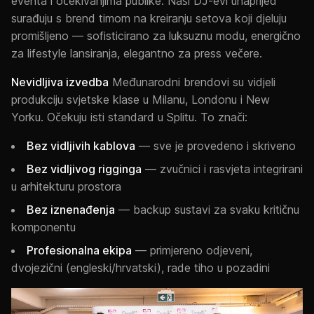
eventa i očekivanjima publike. Naši DJ-evi unaprijed
surađuju s brend timom na kreiranju setova koji djeluju
promišljeno — sofisticirano za luksuznu modu, energično
za lifestyle lansiranja, elegantno za press večere.
Nevidljiva izvedba
Međunarodni brendovi su vidjeli
produkciju svjetske klase u Milanu, Londonu i New
Yorku. Očekuju isti standard u Splitu. To znači:
Bez vidljivih kablova
— sve je provedeno i skriveno
Bez vidljivog rigginga
— zvučnici i rasvjeta integrirani
u arhitekturu prostora
Bez iznenađenja
— backup sustavi za svaku kritičnu
komponentu
Profesionalna ekipa
— primjereno odjeveni,
dvojezični (engleski/hrvatski), rade tiho u pozadini