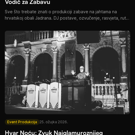
Vodič za Zabavu
Sve što trebate znati o produkciji zabave na jahtama na
hrvatskoj obali Jadrana. DJ postave, ozvučenje, rasvjeta, rute
i stvarni troškovi za katamaran i superjahtu evente.
Event Produkcija
25. ožujka 2026.
Hvar Noću: Zvuk Najglamuroznijeg