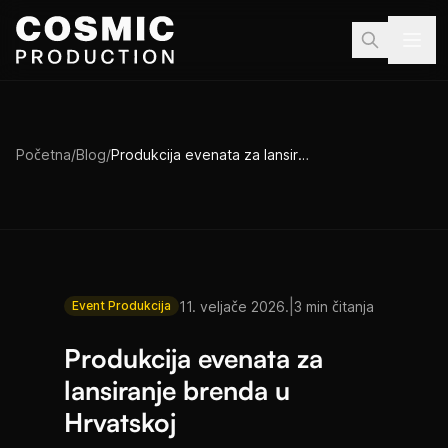
Preskoči na sadržaj
Početna
/
Blog
/
Produkcija evenata za lansiranje brenda u Hrvatskoj
|
11. veljače 2026.
3 min čitanja
Event Produkcija
Produkcija evenata za
lansiranje brenda u
Hrvatskoj