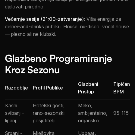
djelovati prirodno.
Večernje sesije (21:00-zatvaranje):
Viša energija za
dinner-and-drinks publiku. House, nu-disco, vocal house
— plesno ali ne klubski.
Glazbeno Programiranje
Kroz Sezonu
Glazbeni
Tipičan
Razdoblje
Profil Publike
Pristup
BPM
Kasni
Hotelski gosti,
Meko,
svibanj -
rano-sezonski
ambijentalno,
95-115
lipanj
posjetitelji
organsko
Srpanj -
Mješovita
Upbeat,