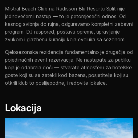
Mistral Beach Club na Radisson Blu Resortu Split nije
jednovečernji nastup — to je petomjesečni odnos. Od
kasnog svibnja do rujna, osiguravamo kompletni zabavni
program: DJ raspored, postavu opreme, upravljanje
zvukom i glazbenu kuraciju koja evoluira sa sezonom.
Cjelosezonska rezidencija fundamentalno je drugačija od
pojedinačnih event rezervacija. Ne nastupate za publiku
koja je odabrala doći — stvarate atmosferu za hotelske
goste koji su se zatekli kod bazena, posjetitelje koji su
otkrili klub to poslijepodne, i redovite lokalce.
Lokacija