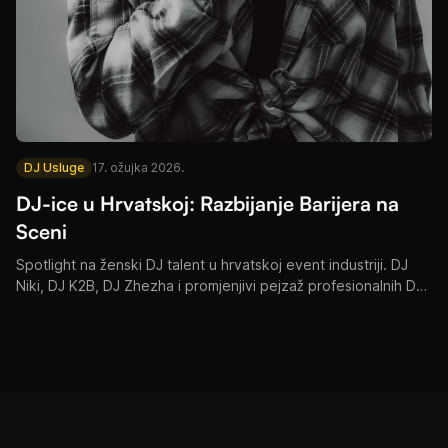
DJ Usluge
17. ožujka 2026.
DJ-ice u Hrvatskoj: Razbijanje Barijera na
Sceni
Spotlight na ženski DJ talent u hrvatskoj event industriji. DJ
Niki, DJ K2B, DJ Zhezha i promjenjivi pejzaž profesionalnih DJ
rezervacija na Jadranu.