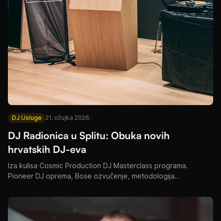
DJ Usluge
21. ožujka 2026.
DJ Radionica u Splitu: Obuka novih
hrvatskih DJ-eva
Iza kulisa Cosmic Production DJ Masterclass programa.
Pioneer DJ oprema, Bose ozvučenje, metodologija
podučavanja i što budući DJ-evi uče u Splitu.