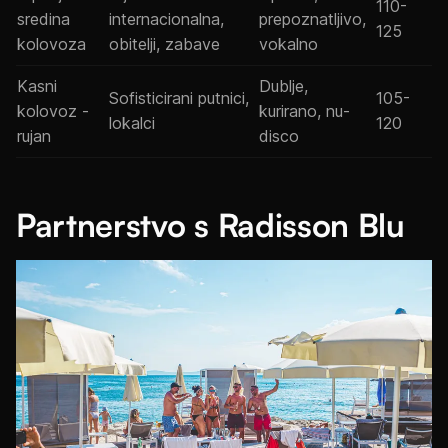
110-
sredina
internacionalna,
prepoznatljivo,
125
kolovoza
obitelji, zabave
vokalno
Kasni
Dublje,
Sofisticirani putnici,
105-
kolovoz -
kurirano, nu-
lokalci
120
rujan
disco
Partnerstvo s Radisson Blu