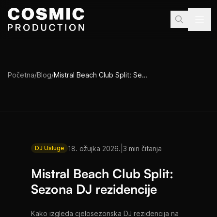
Preskoči na sadržaj
Početna
/
Blog
/
Mistral Beach Club Split: Sezona DJ rezidencije
|
18. ožujka 2026.
3 min čitanja
DJ Usluge
Mistral Beach Club Split:
Sezona DJ rezidencije
Kako izgleda cjelosezonska DJ rezidencija na