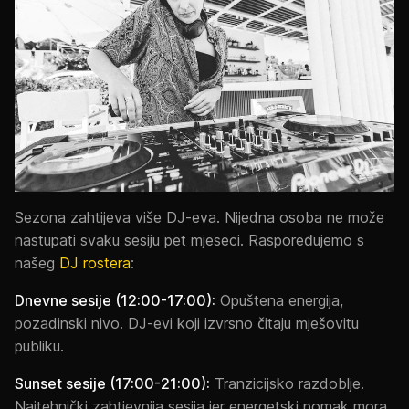
Sezona zahtijeva više DJ-eva. Nijedna osoba ne može
nastupati svaku sesiju pet mjeseci. Raspoređujemo s
našeg
DJ rostera
:
Dnevne sesije (12:00-17:00):
Opuštena energija,
pozadinski nivo. DJ-evi koji izvrsno čitaju mješovitu
publiku.
Sunset sesije (17:00-21:00):
Tranzicijsko razdoblje.
Najtehnički zahtjevnija sesija jer energetski pomak mora