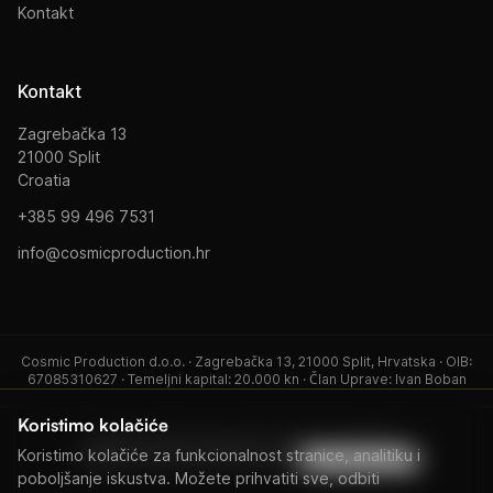
Kontakt
Kontakt
Zagrebačka 13
21000 Split
Croatia
+385 99 496 7531
info@cosmicproduction.hr
Cosmic Production d.o.o. · Zagrebačka 13, 21000 Split, Hrvatska · OIB:
67085310627 · Temeljni kapital: 20.000 kn · Član Uprave: Ivan Boban
Koristimo kolačiće
© 2026 Cosmic Production. Sva prava pridržana.
Koristimo kolačiće za funkcionalnost stranice, analitiku i
Politika Privatnosti
Uvjeti Korištenja
Postavke kolačića
poboljšanje iskustva. Možete prihvatiti sve, odbiti