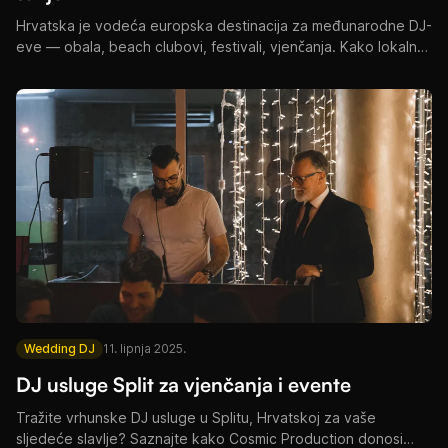
Hrvatska je vodeća europska destinacija za međunarodne DJ-
eve — obala, beach clubovi, festivali, vjenčanja. Kako lokalna
podrška pomaže.
Wedding DJ
11. lipnja 2025.
DJ usluge Split za vjenčanja i evente
Tražite vrhunske DJ usluge u Splitu, Hrvatskoj za vaše
sljedeće slavlje? Saznajte kako Cosmic Production donosi