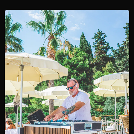
glazbu međunarodne kvalitete na evente duž jadranske
obale.