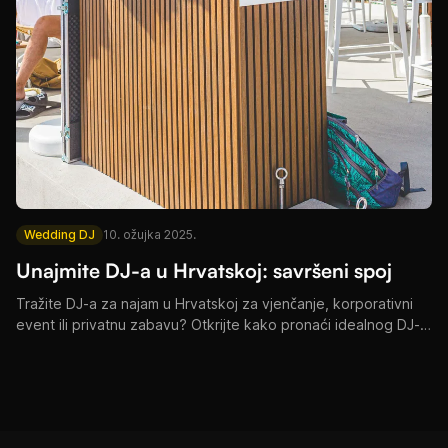
Wedding DJ
10. ožujka 2025.
Unajmite DJ-a u Hrvatskoj: savršeni spoj
Tražite DJ-a za najam u Hrvatskoj za vjenčanje, korporativni
event ili privatnu zabavu? Otkrijte kako pronaći idealnog DJ-a
za vaš poseban događaj.