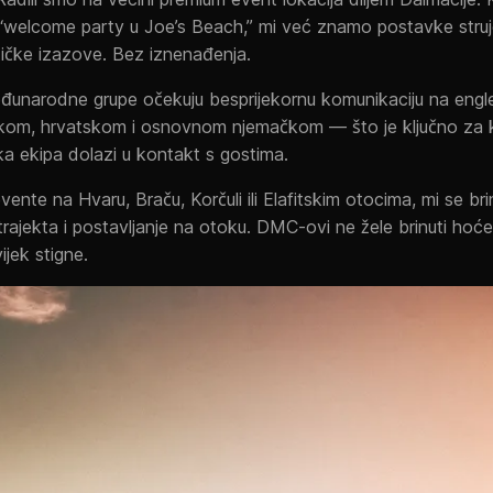
li “welcome party u Joe’s Beach,” mi već znamo postavke struj
stičke izazove. Bez iznenađenja.
unarodne grupe očekuju besprijekornu komunikaciju na engl
skom, hrvatskom i osnovnom njemačkom — što je ključno za k
ka ekipa dolazi u kontakt s gostima.
ente na Hvaru, Braču, Korčuli ili Elafitskim otocima, mi se b
rajekta i postavljanje na otoku. DMC-ovi ne žele brinuti hoće l
jek stigne.