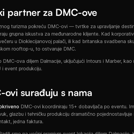
ki partner za DMC-ove
znog turizma pokreću DMC-ovi — tvrtke za upravljanje destina
iraju grupna iskustva za međunarodne klijente. Kad korporativ
ečeru u Dioklecijanovoj palači, ili kad britanska svadbena sku
tskom rooftop-u, to ostvaruje DMC.
 DMC-ova diljem Dalmacije, uključujući Intours i Marber, kao
i event produkciju.
-ovi surađuju s nama
okriveno
DMC-ovi koordiniraju 15+ dobavljača po eventu. Im
vuk, glazbu i tehničku produkciju dramatično pojednostavljuje 
takt, jedna faktura.
adili smo na većini premium event lokacija diljem Dalmacije