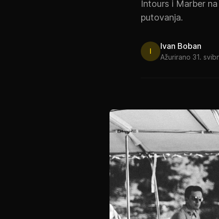
Intours i Marber na
putovanja.
Ivan Boban
I
Ažurirano 31. svib