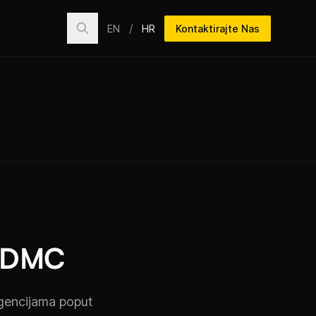
/
EN
HR
Kontaktirajte Nas
r DMC
gencijama poput