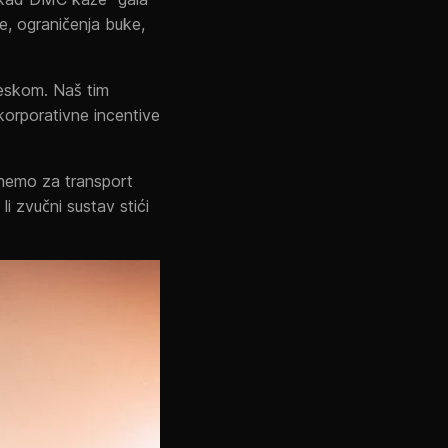
e, ograničenja buke,
eskom. Naš tim
orporativne incentive
rinemo za transport
i zvučni sustav stići