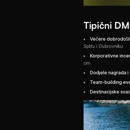
Tipični DM
Večere dobrodošli
Splitu i Dubrovniku
Korporativne ince
om
Dodjele nagrada i 
Team-building eve
Destinacijske sv