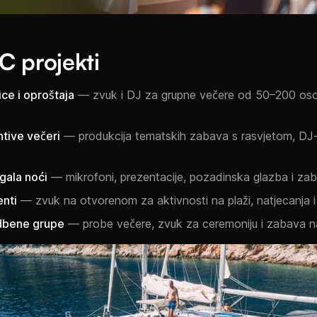
C projekti
ce i oproštaja
— zvuk i DJ za grupne večere od 50–200 oso
ntive večeri
— produkcija tematskih zabava s rasvjetom, DJ
gala noći
— mikrofoni, prezentacije, pozadinska glazba i za
nti
— zvuk na otvorenom za aktivnosti na plaži, natjecanja 
adbene grupe
— probe večere, zvuk za ceremoniju i zabava na