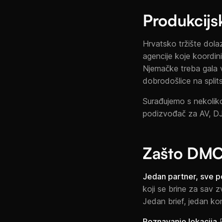
Produkcijs
Hrvatsko tržište dola
agencije koje koordin
Njemačke treba gala v
dobrodošlice na spli
Surađujemo s nekoliko
podizvođač za AV, DJ 
Zašto DMC
Jedan partner, sve p
koji se brine za sav z
Jedan brief, jedan kon
Poznavanje lokacija
R