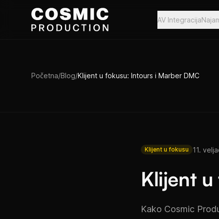
Preskoči na sadržaj
AV Integracija
Naja
Početna
/
Blog
/
Klijent u fokusu: Intours i Marber DMC
11. velj
Klijent u fokusu
Klijent 
Kako Cosmic Produc