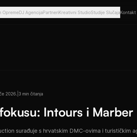
m Opreme
DJ Agencija
Partneri
Kreativni Studio
Studije Slučaja
Kontakt
|
ače 2026.
3 min čitanja
u fokusu: Intours i Marbe
tion surađuje s hrvatskim DMC-ovima i turističkim a