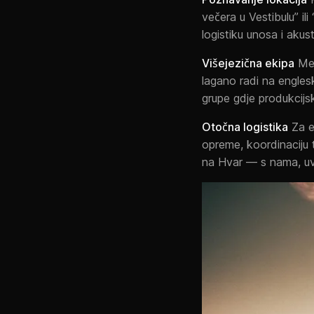
večera u Vestibulu” i
logistiku unosa i aku
Višejezična ekipa
Međ
lagano radi na engle
grupe gdje produkcijs
Otočna logistika
Za ev
opreme, koordinaciju t
na Hvar — s nama, uvi