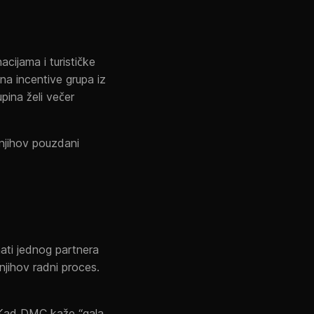
cijama i turističke
na incentive grupa iz
pina želi večer
 njihov pouzdani
ati jednog partnera
njihov radni proces.
. Kad DMC kaže “gala